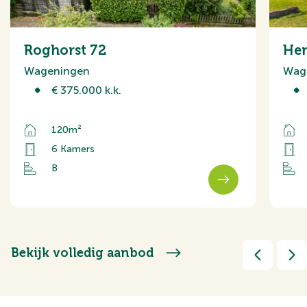
Roghorst 72
Hen
Wageningen
Wag
€ 375.000 k.k.
120m²
6 Kamers
B
Bekijk volledig aanbod