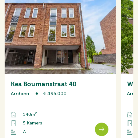
Kea Boumanstraat 40
Wes
Arnhem
€ 495.000
Arn
140m²
5 Kamers
A