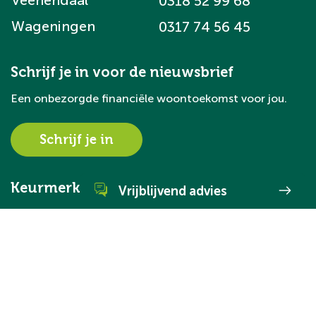
Veenendaal
0318 52 99 68
Wageningen
0317 74 56 45
Schrijf je in voor de nieuwsbrief
Een onbezorgde financiële woontoekomst voor jou.
Schrijf je in
Keurmerken
Vrijblijvend advies
WhatsApp direct met ons
Neem direct contact met ons op via
Volg ons op social media
WhatsApp.
Ik wil mijn huis verkopen