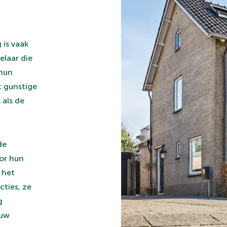
 is vaak
elaar die
 hun
t gunstige
 als de
de
oor hun
 het
cties, ze
g
ouw