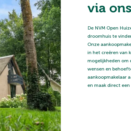
via on
De NVM Open Huize
droomhuis te vinden
Onze aankoopmakela
in het creëren van 
mogelijkheden om di
wensen en behoefte
aankoopmakelaar aan
en maak direct een