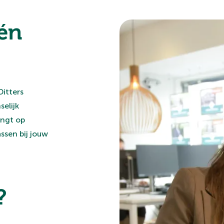
én
Ditters
elijk
ingt op
ssen bij jouw
?