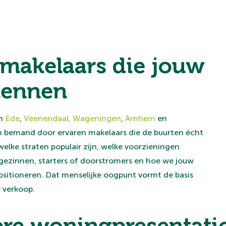
 makelaars die jouw
kennen
in
Ede
,
Veenendaal,
Wageningen
,
Arnhem
en
n bemand door ervaren makelaars die de buurten écht
lke straten populair zijn, welke voorzieningen
r gezinnen, starters of doorstromers en hoe we jouw
sitioneren. Dat menselijke oogpunt vormt de basis
e verkoop.
re woningpresentati