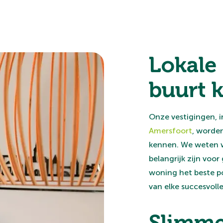
Lokale
buurt 
Onze vestigingen, 
Amersfoort
, worde
kennen. We weten we
belangrijk zijn voo
woning het beste po
van elke succesvoll
Slimme