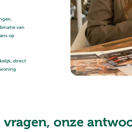
ingen,
binatie van
kans op
elijk, direct
 woning
 vragen, onze antwoo