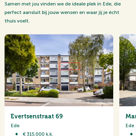
Samen met jou vinden we de ideale plek in Ede, die
perfect aansluit bij jouw wensen en waar jij je écht
thuis voelt.
Evertsenstraat 69
Mar
Ede
Ede
€ 315.000 k.k.